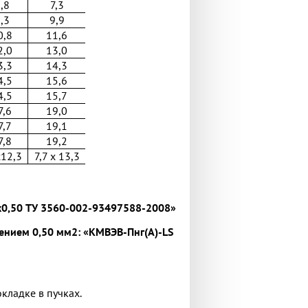
,8
7,3
,3
9,9
0,8
11,6
2,0
13,0
3,3
14,3
4,5
15,6
4,5
15,7
7,6
19,0
7,7
19,1
7,8
19,2
x12,3
7,7 х 13,3
2x0,50 ТУ 3560-002-93497588-2008»
ением 0,50 мм2: «КМВЭВ-Пнг(А)-LS
кладке в пучках.