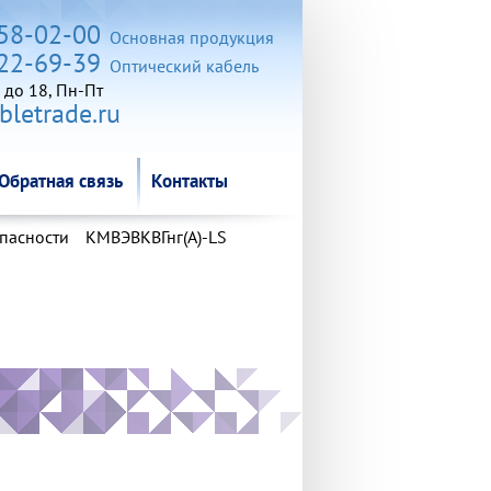
Обратная связь
Контакты
258-02-00
Основная продукция
722-69-39
Оптический кабель
 до 18, Пн-Пт
letrade.ru
Обратная связь
Контакты
пасности
КМВЭВКВГнг(А)-LS