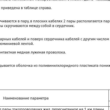
 приведена в таблице справа.
иваются в пару, в плоских кабелях 2 пары располагаются пар
ары скручиваются между собой в сердечник.
арных кабелей и поверх сердечника кабелей с другим числом
люминиевой лентой.
нтактная медная луженая проволока.
адывается оболочка из поливинилхлоридного пластиката пони
Наименование параметра
е пары токопроводящих жил, пересчитанное на 1 км длины