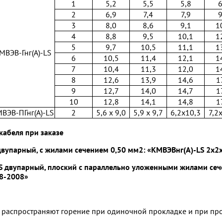
1
5,2
5,5
5,8
6
2
6,9
7,4
7,9
9
3
8,0
8,6
9,1
1
4
8,8
9,5
10,1
1
5
9,7
10,5
11,1
1
МВЭВ-Гнг(А)-LS
6
10,5
11,4
12,1
1
7
10,4
11,3
12,0
1
8
12,6
13,9
14,6
1
9
12,7
14,0
14,7
1
10
12,8
14,1
14,8
1
ВЭВ-ПГнг(А)-LS
2
5,6 х 9,0
5,9 х 9,7
6,2x10,3
7,2
кабеля при заказе
двупарный, с жилами сечением 0,50 мм2: «КМВЭВнг(А)-LS 2x
S двупарный, плоский с параллельно уложенными жилами сеч
8-2008»
 распространяют горение при одиночной прокладке и при про