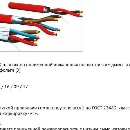
Х пластиката пониженной пожароопасности с низким дымо- и 
ольги (Э)
 / 16 / 09 / 17
гкой проволоки соответствуют классу 1 по ГОСТ 22483, класс
маркировку - «Г».
:
стиката пониженной пожароопасности с низким дымо -газовыд