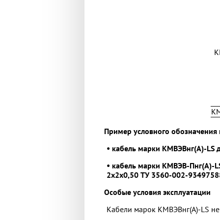
К
КМ
Пример условного обозначения 
• кабель марки КМВЭВнг(А)-LS 
• кабель марки КМВЭВ-Пнг(А)-L
2x2x0,50 ТУ 3560-002-9349758
Особые условия эксплуатации
Кабели марок КМВЭВнг(А)-LS не