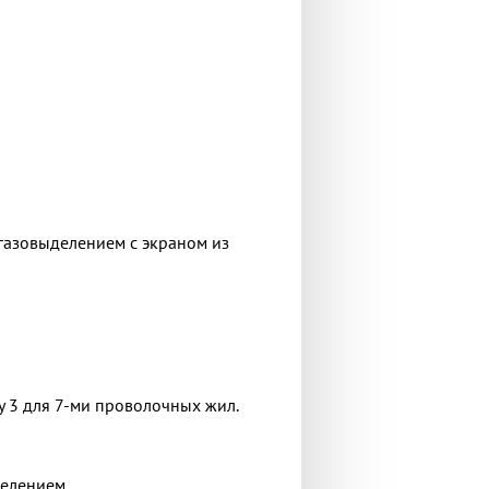
газовыделением с экраном из
у 3 для 7-ми проволочных жил.
елением.