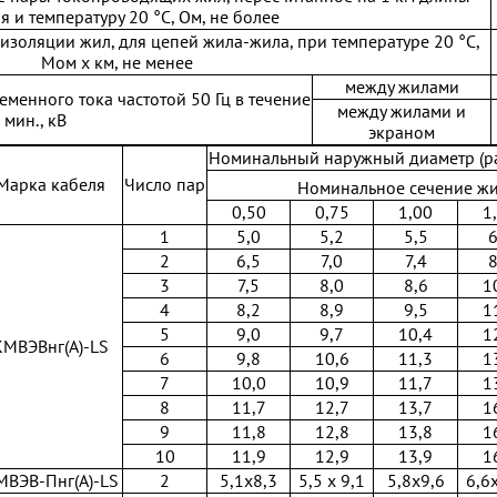
я и температуру 20 °С, Ом, не более
изоляции жил, для цепей жила-жила, при температуре 20 °С,
Мом х км, не менее
между жилами
менного тока частотой 50 Гц в течение
между жилами и
 мин., кВ
экраном
Номинальный наружный диаметр (ра
Марка кабеля
Число пар
Номинальное сечение жи
0,50
0,75
1,00
1
1
5,0
5,2
5,5
6
2
6,5
7,0
7,4
8
3
7,5
8,0
8,6
1
4
8,2
8,9
9,5
1
5
9,0
9,7
10,4
1
КМВЭВнг(А)-LS
6
9,8
10,6
11,3
1
7
10,0
10,9
11,7
1
8
11,7
12,7
13,7
1
9
11,8
12,8
13,8
1
10
11,9
12,9
13,9
1
МВЭВ-Пнг(А)-LS
2
5,1x8,3
5,5 х 9,1
5,8x9,6
6,6